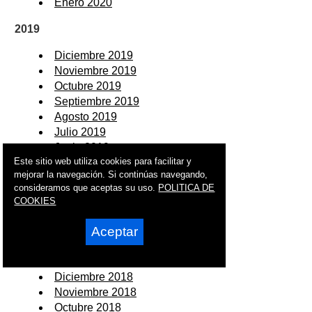
Enero 2020
2019
Diciembre 2019
Noviembre 2019
Octubre 2019
Septiembre 2019
Agosto 2019
Julio 2019
Junio 2019
Este sitio web utiliza cookies para facilitar y
Mayo 2019
mejorar la navegación. Si continúas navegando,
Abril 2019
consideramos que aceptas su uso.
POLITICA DE
Marzo 2019
COOKIES
Febrero 2019
Enero 2019
Aceptar
2018
Diciembre 2018
Noviembre 2018
Octubre 2018