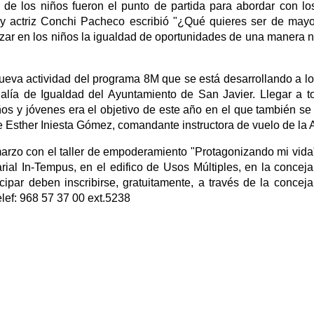
 de los niños fueron el punto de partida para abordar con l
 y actriz Conchi Pacheco escribió "¿Qué quieres ser de may
orzar en los niños la igualdad de oportunidades de una manera n
a nueva actividad del programa 8M que se está desarrollando a lo
alía de Igualdad del Ayuntamiento de San Javier. Llegar a t
ños y jóvenes era el objetivo de este año en el que también se
de Esther Iniesta Gómez, comandante instructora de vuelo de la
marzo con el taller de empoderamiento "Protagonizando mi vida
ial In-Tempus, en el edifico de Usos Múltiples, en la conceja
ipar deben inscribirse, gratuitamente, a través de la conceja
elef: 968 57 37 00 ext.5238