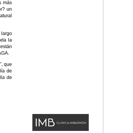
os más
or? un
atural
 largo
oda la
 están
 AGA.
", que
lía de
lía de