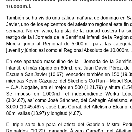
10.000m.l.
También se ha vivido una cálida mañana de domingo en S
Javier, uno de los epicentros del atletismo regional este fin 
semana. No en vano, la pista de la ciudad costera ha si
testigo de la I Jornada de la Semifinal Infantil de la Región 
Murcia, junto al Regional de 5.000m.l. para las categorí
juvenil y júnior, así como el Regional Absoluto de 10.000m.l.
En ese apartado masculino de la I Jornada de la Semifin
Infantil, el más rápido en 80m.l. era Juan David Pérez, de 
Escuela San Javier (10.67), vencedor también en 150 (19.3
mientras Kevin Gázquez, del Skechers Go Run – Mobel Spo
– C.A. Nogalte, era el mejor en 500 (1:21.79) y altura (1.54
Se impuso en 1.000m.l. el independiente Werku Lóp
(3:04.67), así como José Sánchez, del Cehegín Atletismo, 
3.000 (10:45.46) y José Luis Corral, del Atletismo Elcano, 
80m. vallas (13.97) y longitud (4.87).
El triple salto fue para el atleta del Gabriela Mistral Ped
Reinaldos (10.22), ganando Álvaro Carreño, del Atletis