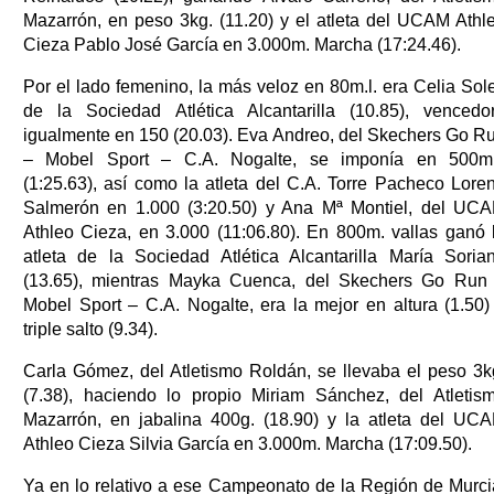
Mazarrón, en peso 3kg. (11.20) y el atleta del UCAM Athl
Cieza Pablo José García en 3.000m. Marcha (17:24.46).
Por el lado femenino, la más veloz en 80m.l. era Celia Sole
de la Sociedad Atlética Alcantarilla (10.85), vencedo
igualmente en 150 (20.03). Eva Andreo, del Skechers Go R
– Mobel Sport – C.A. Nogalte, se imponía en 500m.
(1:25.63), así como la atleta del C.A. Torre Pacheco Lore
Salmerón en 1.000 (3:20.50) y Ana Mª Montiel, del UC
Athleo Cieza, en 3.000 (11:06.80). En 800m. vallas ganó 
atleta de la Sociedad Atlética Alcantarilla María Soria
(13.65), mientras Mayka Cuenca, del Skechers Go Run
Mobel Sport – C.A. Nogalte, era la mejor en altura (1.50)
triple salto (9.34).
Carla Gómez, del Atletismo Roldán, se llevaba el peso 3k
(7.38), haciendo lo propio Miriam Sánchez, del Atletis
Mazarrón, en jabalina 400g. (18.90) y la atleta del UC
Athleo Cieza Silvia García en 3.000m. Marcha (17:09.50).
Ya en lo relativo a ese Campeonato de la Región de Murci