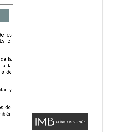
de los
ida al
 de la
tar la
ala de
lar y
es del
ambién