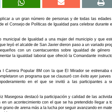
mplicar a un gran número de personas y de todas las edades
e el Consejo de Políticas de Igualdad para celebrar durante 
 municipal de Igualdad a una mujer del municipio y que es
l que leyó el alcalde de San Javier dieron paso a un variado pr
pequeños con un cuentacuentos sobre igualdad de género 
omentar la igualdad laboral que ofreció la Comandante instruct
 la I Carrera Popular 8M con la que El Mirador se estrenaba 
completaron un programa que se clausuró con éxito ayer jueves
poderamiento en el que se invitó a las participantes a s
iz Masegosa destacó la participación y calidad de las activid
s en un acontecimiento con el que se ha pretendido llegar a t
r un grano de arena más a la lucha por seguir avanzando en mate