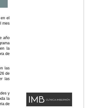
 en el
el mes
te año
ograma
en la
ora de
en las
 26 de
er las
ades y
oda la
ria de