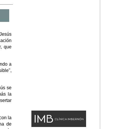
 Jesús
iación
r, que
ando a
ble",
sús se
más la
sertar
con la
na de