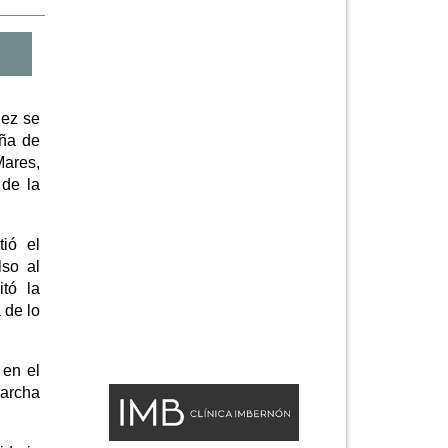
nez se
aña de
Mares,
 de la
tió el
lso al
itó la
 de lo
 en el
marcha