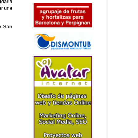
idaria
er una
de San