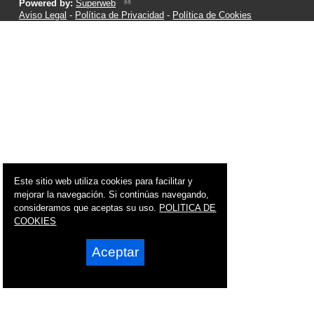
Powered by:
Superweb
Aviso Legal
-
Política de Privacidad
-
Política de Cookies
Este sitio web utiliza cookies para facilitar y
mejorar la navegación. Si continúas navegando,
consideramos que aceptas su uso.
POLITICA DE
COOKIES
Aceptar