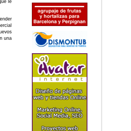
que le
tender
ercial
nuevos
on una