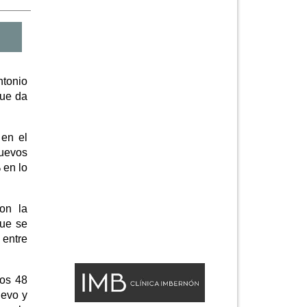
tonio
que da
 en el
nuevos
 en lo
on la
que se
 entre
los 48
uevo y