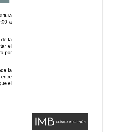
ertura
0:00 a
 de la
tar el
to por
ede la
 entre
que el