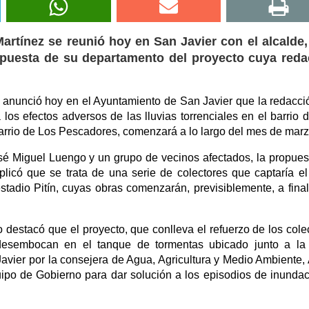
Martínez se reunió hoy en San Javier con el alcalde
opuesta de su departamento del proyecto cuya reda
z anunció hoy en el Ayuntamiento de San Javier que la redacci
a los efectos adversos de las lluvias torrenciales en el barrio 
arrio de Los Pescadores, comenzará a lo largo del mes de marz
osé Miguel Luengo y un grupo de vecinos afectados, la propues
licó que se trata de una serie de colectores que captaría e
stadio Pitín, cuyas obras comenzarán, previsiblemente, a fina
 destacó que el proyecto, que conlleva el refuerzo de los cole
 desembocan en el tanque de tormentas ubicado junto a la
avier por la consejera de Agua, Agricultura y Medio Ambiente,
ipo de Gobierno para dar solución a los episodios de inunda