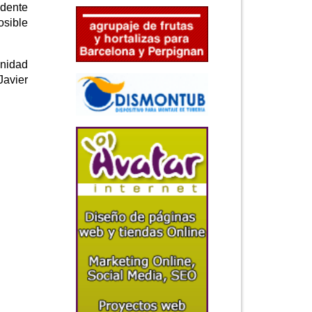
edente
osible
unidad
Javier