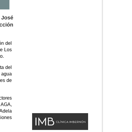
, José
cción
ón del
de Los
o.
ta del
l agua
les de
ctores
 AGA,
 Adela
ciones