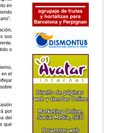
ito en
diendo
ario".
ación,
os sus
rente.
tido o
ierno,
 en el
flejar
 sobre
casión
rá por
ea del
os que