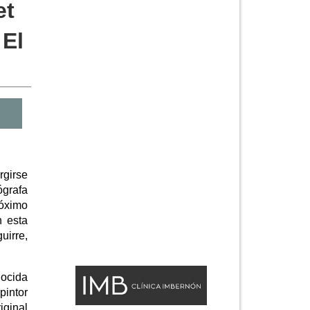
et
 El
rgirse
ógrafa
róximo
n esta
uirre,
nocida
pintor
iginal