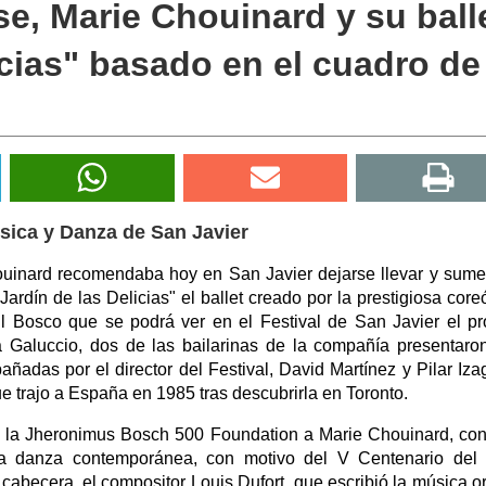
e, Marie Chouinard y su ball
icias" basado en el cuadro de
úsica y Danza de San Javier
Chouinard recomendaba hoy en San Javier dejarse llevar y sume
ardín de las Delicias" el ballet creado por la prestigiosa core
l Bosco que se podrá ver en el Festival de San Javier el p
a Galuccio, dos de las bailarinas de la compañía presentaro
das por el director del Festival, David Martínez y Pilar Izag
 trajo a España en 1985 tras descubrirla en Toronto.
de la Jheronimus Bosch 500 Foundation a Marie Chouinard, co
la danza contemporánea, con motivo del V Centenario del 
abecera, el compositor Louis Dufort, que escribió la música or