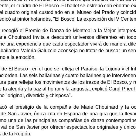
lmente, el cuadro de El Bosco. El ballet se estrenó con enorme éx
l cuadro original custodiado en el Museo del Prado y coinci
dicó al pintor holandés, "El Bosco. La exposición del V Centen
o recogió el Premio de Danza de Montreal a la Mejor Interpret
rie Chouinard invita a descubrir universos diferentes en tod
pone una experiencia que cada espectador vivirá de manera dife
 bailarina Valeria Galuccio aconseja no tratar de buscar un sen
eno a la emoción.
 de El Bosco , en el que se refleja el Paraíso, la Lujuria y el Inf
o orden. Las seis bailarinas y cuatro bailarines que intervienen
ura para reflejar los movimientos de los trazos de El Bosco, y re
la alegría y la paz al horror y la angustia, explicó Carol Prieuf
o "original, divertida y chisposa".
stacó el prestigio de la compañía de Marie Chouinard y la o
 de San Javier, única cita en España de una gira que la lleva
como una de las principales compañías de danza contemporán
ival de San Javier por ofrecer espectáculos originales y únic
s de la Región.