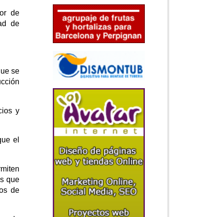
or de
dad de
que se
ucción
cios y
que el
rmiten
os que
ros de