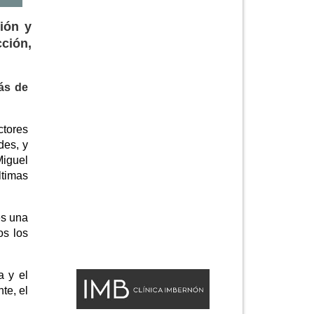
ión y
ción,
ás de
ctores
des, y
Miguel
ltimas
es una
os los
a y el
te, el