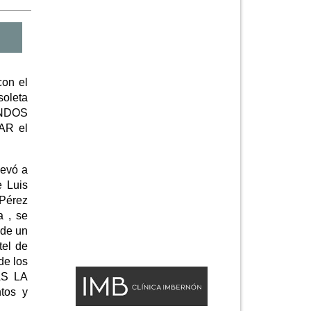
con el
oleta
ONDOS
AR el
levó a
e Luis
 Pérez
a , se
 de un
tel de
de los
AS LA
tos y