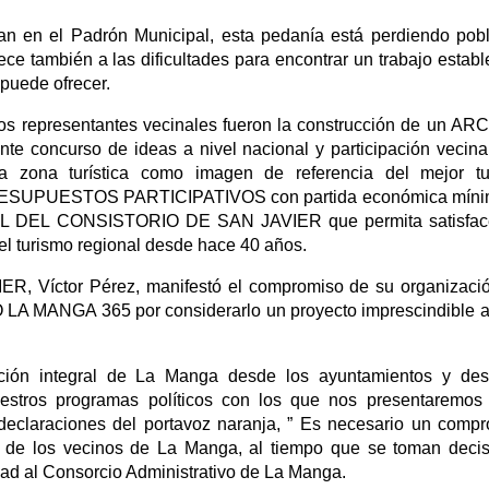
an en el Padrón Municipal, esta pedanía está perdiendo pob
ece también a las dificultades para encontrar un trabajo estab
 puede ofrecer.
los representantes vecinales fueron la construcción de un A
oncurso de ideas a nivel nacional y participación vecina
ta zona turística como imagen de referencia del mejor tu
n PRESUPUESTOS PARTICIPATIVOS con partida económica míni
L DEL CONSISTORIO DE SAN JAVIER que permita satisface
del turismo regional desde hace 40 años.
 Víctor Pérez, manifestó el compromiso de su organizació
 LA MANGA 365 por considerarlo un proyecto imprescindible a
ación integral de La Manga desde los ayuntamientos y des
stros programas políticos con los que nos presentaremos 
declaraciones del portavoz naranja, ” Es necesario un comp
ón de los vecinos de La Manga, al tiempo que se toman deci
ad al Consorcio Administrativo de La Manga.