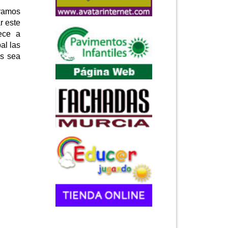
ramos
r este
ece a
al las
as sea