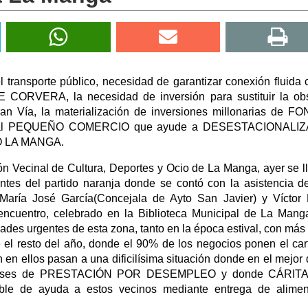
l transporte público, necesidad de garantizar conexión fluida 
VERA, la necesidad de inversión para sustituir la obs
Vía, la materialización de inversiones millonarias de F
o al PEQUEÑO COMERCIO que ayude a DESESTACIONALIZ
DO LA MANGA.
n Vecinal de Cultura, Deportes y Ocio de La Manga, ayer se l
ntes del partido naranja donde se contó con la asistencia d
María José García(Concejala de Ayto San Javier) y Víctor
encuentro, celebrado en la Biblioteca Municipal de La Mang
ades urgentes de esta zona, tanto en la época estival, con más
e el resto del año, donde el 90% de los negocios ponen el car
 en ellos pasan a una dificilísima situación donde en el mejor 
 meses de PRESTACIÓN POR DESEMPLEO y donde CÁRIT
le de ayuda a estos vecinos mediante entrega de alimen