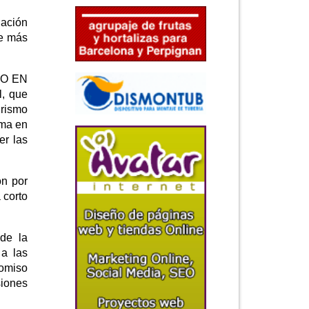
lación
le más
RCO EN
l, que
rismo
ma en
r las
n por
 corto
de la
a las
romiso
siones