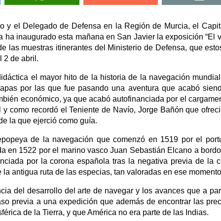
go y el Delegado de Defensa en la Región de Murcia, el Capi
a ha inaugurado esta mañana en San Javier la exposición “El v
e las muestras itinerantes del Ministerio de Defensa, que esto
 2 de abril.
áctica el mayor hito de la historia de la navegación mundial
 etapas por las que fue pasando una aventura que acabó sien
también económico, ya que acabó autofinanciada por el cargame
tal y como recordó el Teniente de Navío, Jorge Bañón que ofrec
 de la que ejerció como guía.
 epopeya de la navegación que comenzó en 1519 por el por
a en 1522 por el marino vasco Juan Sebastián Elcano a bordo
anciada por la corona española tras la negativa previa de la 
de la antigua ruta de las especias, tan valoradas en ese momento
ia del desarrollo del arte de navegar y los avances que a part
so previa a una expedición que además de encontrar las pre
rica de la Tierra, y que América no era parte de las Indias.