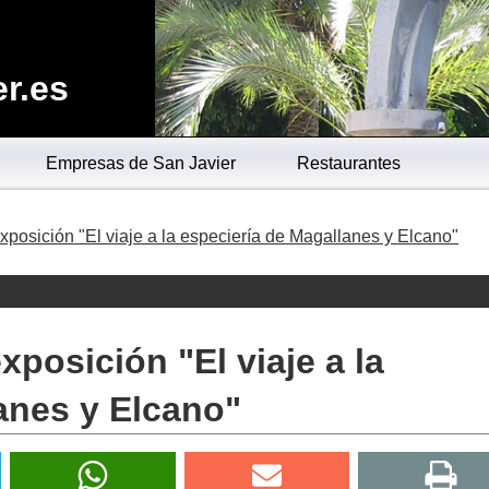
r.es
Empresas de San Javier
Restaurantes
xposición "El viaje a la especiería de Magallanes y Elcano"
xposición "El viaje a la
anes y Elcano"