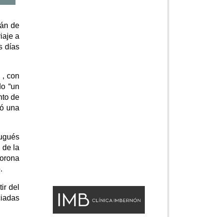
tán de
iaje a
s días
 , con
do “un
nto de
ió una
tugués
 de la
corona
.
ir del
ciadas