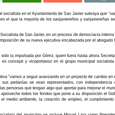
al socialista en el Ayuntamiento de San Javier subraya que "v
en el que la mayoría de los sanjaviereños y sanjaviereñas s
Socialista de San Javier, en un proceso de democracia interna
composición de su nueva ejecutiva encabezada por el abogado
sido la impulsada por Górriz, quien fuera hasta ahora Secreta
es concejal y viceportavoz en el grupo municipal socialista
utiva "vamos a seguir avanzando en un proyecto de cambio en 
y sus pedanías se vean representados, con independencia 
las personas que tengan algo que aportar para mejorar el muni
aproveche todos los fondos que pone a su disposición el Go
el medio ambiente, la creación de empleo, el cumplimiento
socialista del municipio se incluye Miguel Lara como Presiden