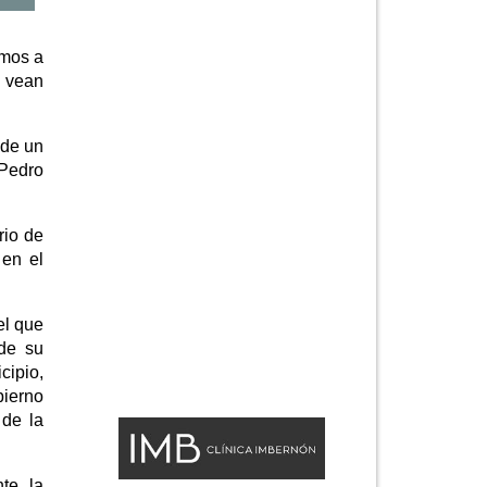
amos a
e vean
 de un
 Pedro
rio de
 en el
el que
de su
cipio,
bierno
 de la
te, la