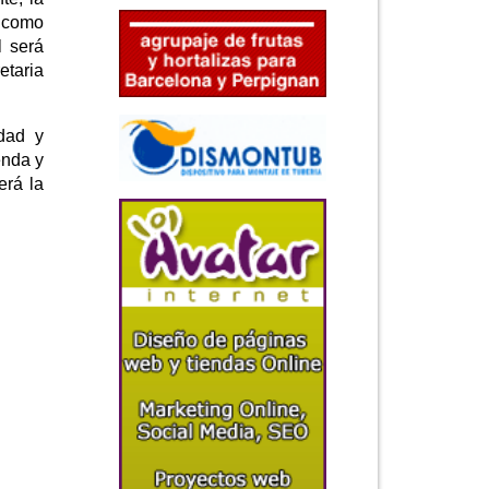
o como
l será
etaria
dad y
enda y
erá la