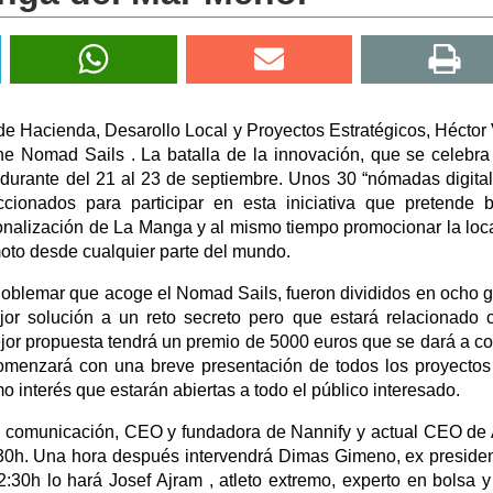
 de Hacienda, Desarollo Local y Proyectos Estratégicos, Héctor
The Nomad Sails . La batalla de la innovación, que se celebra
urante del 21 al 23 de septiembre. Unos 30 “nómadas digita
cionados para participar en esta iniciativa que pretende 
cionalización de La Manga y al mismo tiempo promocionar la loc
oto desde cualquier parte del mundo.
l Doblemar que acoge el Nomad Sails, fueron divididos en ocho 
jor solución a un reto secreto pero que estará relacionado 
or propuesta tendrá un premio de 5000 euros que se dará a c
enzará con una breve presentación de todos los proyectos
 interés que estarán abiertas a todo el público interesado.
 y comunicación, CEO y fundadora de Nannify y actual CEO de
10:30h. Una hora después intervendrá Dimas Gimeno, ex preside
:30h lo hará Josef Ajram , atleto extremo, experto en bolsa y