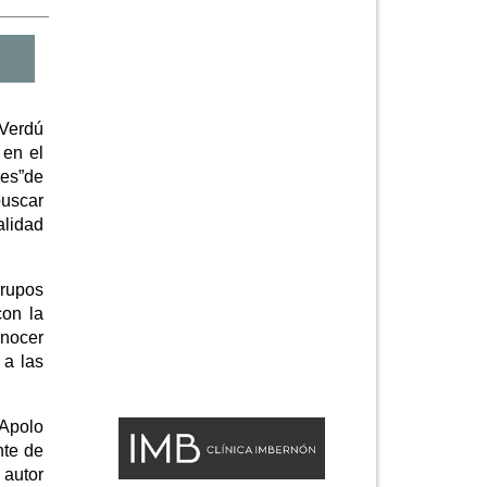
 Verdú
 en el
les”de
buscar
alidad
grupos
con la
onocer
 a las
 Apolo
nte de
 autor