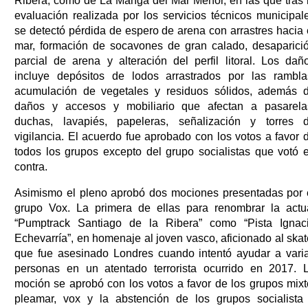
Ribera, como de La Manga del Mar Menor, en las que tras 
evaluación realizada por los servicios técnicos municipal
se detectó pérdida de espero de arena con arrastres hacia 
mar, formación de socavones de gran calado, desaparici
parcial de arena y alteración del perfil litoral. Los dañ
incluye depósitos de lodos arrastrados por las rambla
acumulación de vegetales y residuos sólidos, además 
daños y accesos y mobiliario que afectan a pasarela
duchas, lavapiés, papeleras, señalización y torres 
vigilancia. El acuerdo fue aprobado con los votos a favor 
todos los grupos excepto del grupo socialistas que votó 
contra.
Asimismo el pleno aprobó dos mociones presentadas por 
grupo Vox. La primera de ellas para renombrar la actu
“Pumptrack Santiago de la Ribera” como “Pista Ignac
Echevarría”, en homenaje al joven vasco, aficionado al skat
que fue asesinado Londres cuando intentó ayudar a vari
personas en un atentado terrorista ocurrido en 2017. 
moción se aprobó con los votos a favor de los grupos mixt
pleamar, vox y la abstención de los grupos socialista