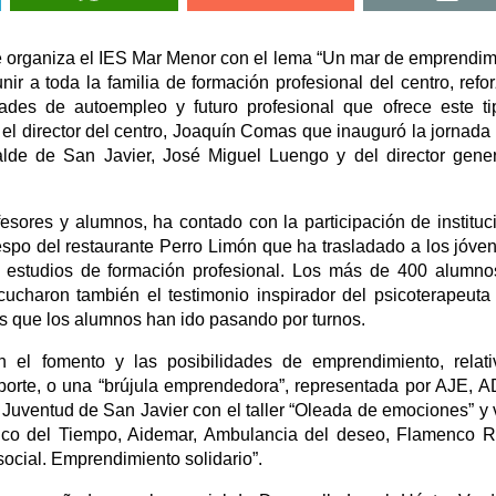
e organiza el IES Mar Menor con el lema “Un mar de emprendim
r a toda la familia de formación profesional del centro, refor
idades de autoempleo y futuro profesional que ofrece este t
 el director del centro, Joaquín Comas que inauguró la jornada
calde de San Javier, José Miguel Luengo y del director gene
esores y alumnos, ha contado con la participación de instituc
po del restaurante Perro Limón que ha trasladado a los jóve
 estudios de formación profesional. Los más de 400 alumn
escucharon también el testimonio inspirador del psicoterapeut
 los que los alumnos han ido pasando por turnos.
en el fomento y las posibilidades de emprendimiento, relat
deporte, o una “brújula emprendedora”, representada por AJE, 
 Juventud de San Javier con el taller “Oleada de emociones” y 
Banco del Tiempo, Aidemar, Ambulancia del deseo, Flamenco 
 social. Emprendimiento solidario”.