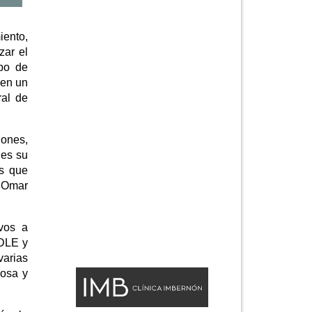
iento,
zar el
ipo de
 en un
ral de
iones,
nes su
os que
a Omar
ivos a
ADLE y
varias
Rosa y