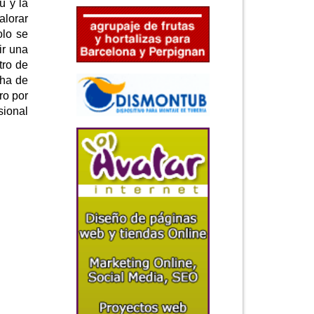
ú y la
alorar
olo se
ir una
tro de
cha de
ro por
sional