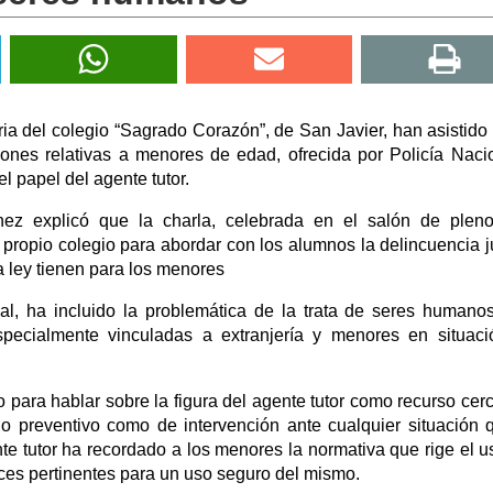
 del colegio “Sagrado Corazón”, de San Javier, han asistido
iones relativas a menores de edad, ofrecida por Policía Naci
l papel del agente tutor.
hez explicó que la charla, celebrada en el salón de plen
 propio colegio para abordar con los alumnos la delincuencia j
a ley tienen para los menores
al, ha incluido la problemática de la trata de seres humano
especialmente vinculadas a extranjería y menores en situac
do para hablar sobre la figura del agente tutor como recurso cer
o preventivo como de intervención ante cualquier situación 
nte tutor ha recordado a los menores la normativa que rige el u
trices pertinentes para un uso seguro del mismo.