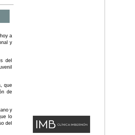
 hoy a
onal y
os del
uvenil
s, que
ión de
cano y
que lo
so del