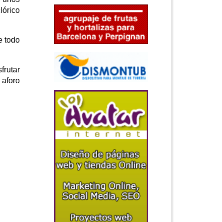
lórico
e todo
frutar
 aforo