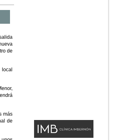
salida
 nueva
tro de
 local
Menor,
tendrá
es más
nal de
a unos