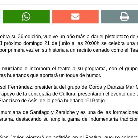
lebra su 36 edición, vuelve un año más a dar el pistoletazo de 
 El próximo domingo 21 de junio a las 20:00h se celebra una
 por primera vez en su historia a un recinto cerrado como el Tea
re murciano e incorpora el teatro a su programa, con el grupo
tes huertanos que aportará un toque de humor.
risol Ferrrández, presidenta del grupo de Coros y Danzas Mar 
l apoyo de la concejalía de Cultura, presentaron el evento que 
rancisco de Asís, de la peña huertana “El Botijo”.
 murciana de Santiago y Zaraiche y es una de las formacion
 huertana, destacando su amplia gama de indumentaria tradicio
n Javier, ejercerá de anfitrión en el Festival que se celebr