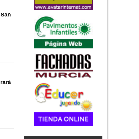
 San
rará