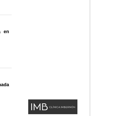
a en
nada