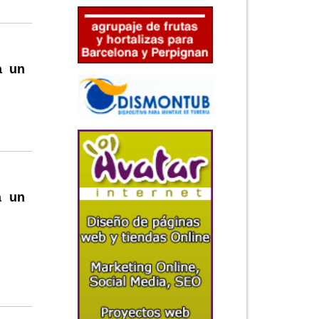
a un
a un