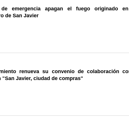
s de emergencia apagan el fuego originado e
o de San Javier
miento renueva su convenio de colaboración co
n "San Javier, ciudad de compras"