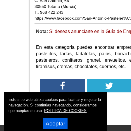
C/ San Antonio, 66
30850 Totana (Murcia)
T.: 968 422 243
https://www.facebook.com/San-Antonio-Pasteler
Nota:
Si deseas anunciarte en la Guía de Emp
En esta categoría puedes encontrar empres
pastelitos, tartas, tartaletas, palos, borra
pasteleros, confiteros, granel, envueltos, 
tiramisus, cremas, chocolates, cuernos, etc.
Este sitio web utiliza cookies para facilitar y mejorar la
navegación. Si continúas navegando, consideramos
que aceptas su uso.
POLITICA DE COOKIES
Aceptar