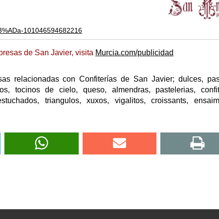
%C3%ADa-101046594682216
resas de San Javier, visita
Murcia.com/publicidad
as relacionadas con Confiterías de San Javier; dulces, pas
chos, tocinos de cielo, queso, almendras, pastelerias, confit
estuchados, triangulos, xuxos, vigalitos, croissants, ensai