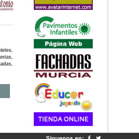
teles,
erias,
madas,
Síguenos en: