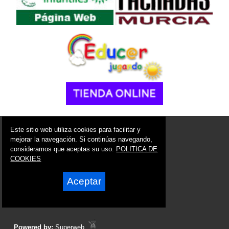
© 2006 - 2026 Portal de San Javier Noticias
Este sitio web utiliza cookies para facilitar y
info@portaldesanjavier.es
mejorar la navegación. Si continúas navegando,
consideramos que aceptas su uso.
POLITICA DE
Síguenos en:
COOKIES
Aceptar
Powered by:
Superweb