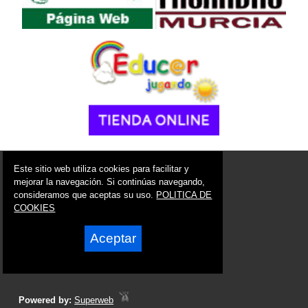
© 2006 - 2026 Portal de San Javier Noticias
Este sitio web utiliza cookies para facilitar y
info@portaldesanjavier.es
mejorar la navegación. Si continúas navegando,
consideramos que aceptas su uso.
POLITICA DE
Síguenos en:
COOKIES
Aceptar
Powered by:
Superweb